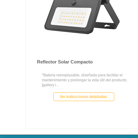
Reflector Solar Compacto
*Batería reemplazable, diseñada para facilitar el
mantenimiento y prolongar la vida útil del producto.
[gallery i...
Ver instrucciones detalladas: