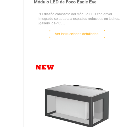
Módulo LED de Foco Eagle Eye
*El diseño compacto del módulo LED con driver
integrado se adapta a espacios reducidos en techos.
[gallery ids="65...
Ver instrucciones detalladas: