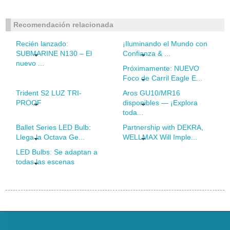
Recomendación relacionada
Recién lanzado:
¡Iluminando el Mundo con
SUBMARINE N130 – El
Confianza & ...
nuevo ...
Próximamente: NUEVO
Foco de Carril Eagle E...
Trident S2 LUZ TRI-
Aros GU10/MR16
PROOF
disponibles — ¡Explora
toda...
Ballet Series LED Bulb:
Partnership with DEKRA,
Llega la Octava Ge...
WELLMAX Will Imple...
LED Bulbs: Se adaptan a
todas las escenas