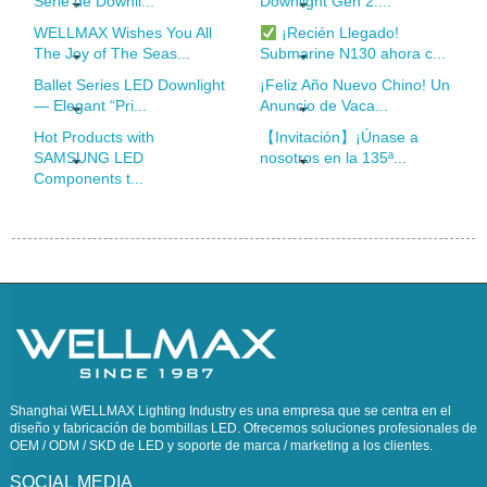
Serie de Downli...
Downlight Gen 2:...
WELLMAX Wishes You All
¡Recién Llegado!
The Joy of The Seas...
Submarine N130 ahora c...
Ballet Series LED Downlight
¡Feliz Año Nuevo Chino! Un
— Elegant “Pri...
Anuncio de Vaca...
Hot Products with
【Invitación】¡Únase a
SAMSUNG LED
nosotros en la 135ª...
Components t...
Shanghai WELLMAX Lighting Industry es una empresa que se centra en el
diseño y fabricación de bombillas LED. Ofrecemos soluciones profesionales de
OEM / ODM / SKD de LED y soporte de marca / marketing a los clientes.
SOCIAL MEDIA