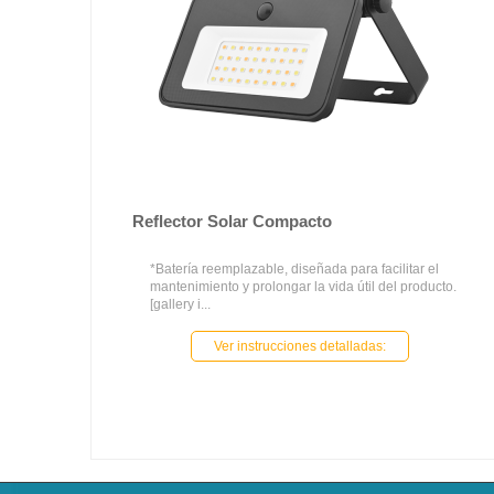
Reflector Solar Compacto
*Batería reemplazable, diseñada para facilitar el
mantenimiento y prolongar la vida útil del producto.
[gallery i...
Ver instrucciones detalladas: