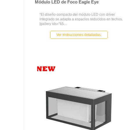
Módulo LED de Foco Eagle Eye
*El diseño compacto del módulo LED con driver
integrado se adapta a espacios reducidos en techos.
[gallery ids="65...
Ver instrucciones detalladas: