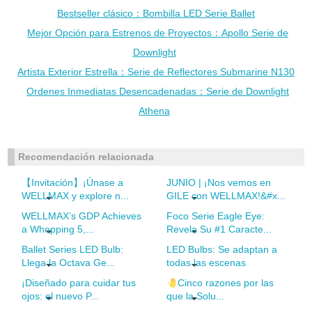
Bestseller clásico：Bombilla LED Serie Ballet
Mejor Opción para Estrenos de Proyectos：Apollo Serie de
Downlight
Artista Exterior Estrella：Serie de Reflectores Submarine N130
Ordenes Inmediatas Desencadenadas：Serie de Downlight
Athena
Recomendación relacionada
【Invitación】¡Únase a
JUNIO | ¡Nos vemos en
WELLMAX y explore n...
GILE con WELLMAX!&#x...
WELLMAX’s GDP Achieves
Foco Serie Eagle Eye:
a Whopping 5,...
Revela Su #1 Caracte...
Ballet Series LED Bulb:
LED Bulbs: Se adaptan a
Llega la Octava Ge...
todas las escenas
¡Diseñado para cuidar tus
Cinco razones por las
ojos: el nuevo P...
que la Solu...