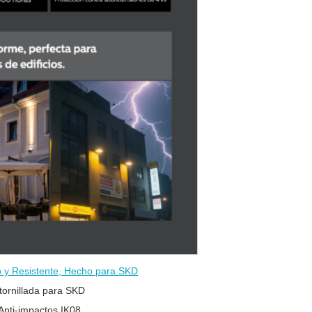
 y Resistente, Hecho para SKD
tornillada para SKD
Anti-impactos IK08