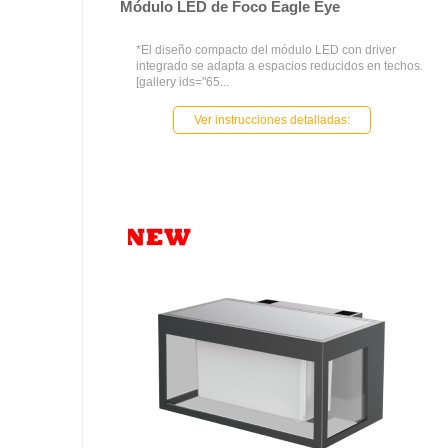
Módulo LED de Foco Eagle Eye
*El diseño compacto del módulo LED con driver
integrado se adapta a espacios reducidos en techos.
[gallery ids="65...
Ver instrucciones detalladas: