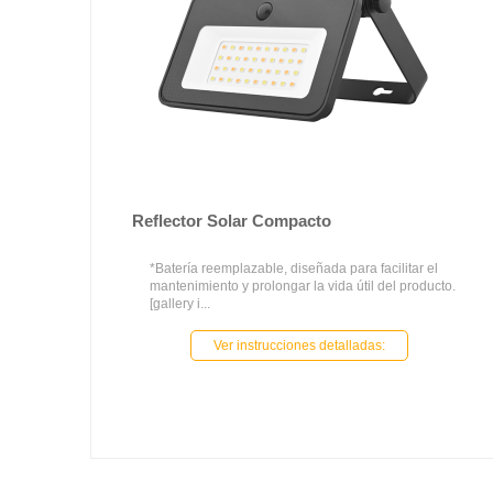
Reflector Solar Compacto
*Batería reemplazable, diseñada para facilitar el
mantenimiento y prolongar la vida útil del producto.
[gallery i...
Ver instrucciones detalladas: