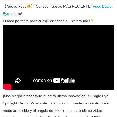
【Nuevo Foco
】¡Conoce nuestro MÁS RECIENTE
Foco Eagle
Eye
ahora!
El foco perfecto para cualquier espacio. Explora más
¡Nos alegra presentarte nuestra última innovación, el Eagle Eye
Spotlight Gen 2! Ve el sistema antideslumbrante, la construcción
modular flexible y el ángulo de 360° en nuestro último vídeo.