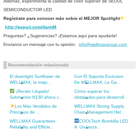
Además, experimenta la calidad de color superior de SEOUL
SEMICONDUCTOR LED.
Regístrate para conocer más sobre el MEJOR Spotlight
http://eepurl.com/iIarmM
Preguntas? ¿Sugerencias? ¡Estamos aquí para ayudarte!
Envíanos un mensaje con tu opinión:
info@wellmaxgroup.com
Recomendación relacionada
El downlight Sunflower de
Con El Soporte Exclusivo
WELLMAX, la mejo...
De WELLMAX, La Ga...
¡Recién Llegado!
Cómo superar los
Submarine N130 ahora c...
obstáculos para desarroll...
Los Más Vendidos de
WELLMAX Strong Supply
Principios de ...
Chain Management Hel...
WELLMAX Guarantees
COOLTech Bombilla LED
Reliability and Efficie...
A: Un lanza...