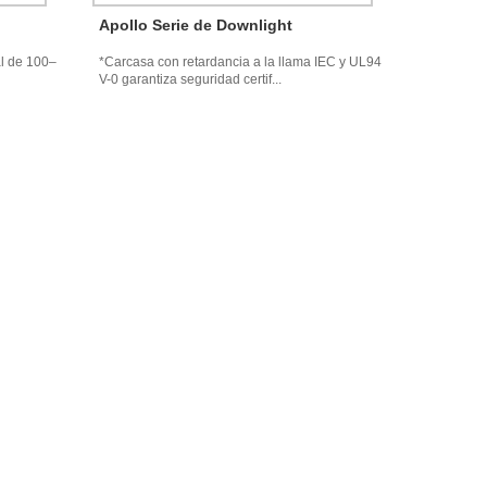
Apollo Serie de Downlight
al de 100–
*Carcasa con retardancia a la llama IEC y UL94
V-0 garantiza seguridad certif...