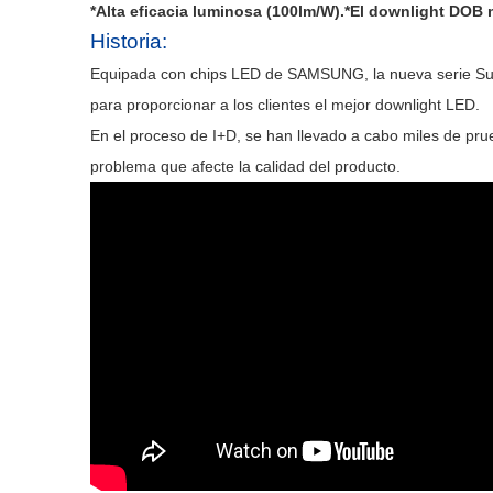
*Alta eficacia luminosa (100lm/W).*El downlight DOB
Historia:
Equipada con chips LED de SAMSUNG, la nueva serie Sunli
para proporcionar a los clientes el mejor downlight LED.
En el proceso de I+D, se han llevado a cabo miles de prue
problema que afecte la calidad del producto.