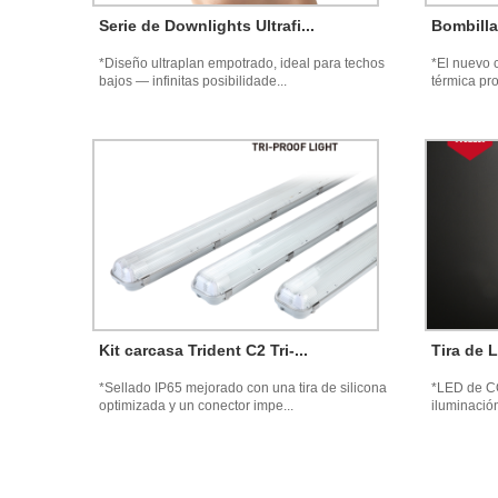
Serie de Downlights Ultrafi...
Bombilla 
*Diseño ultraplan empotrado, ideal para techos
*El nuevo 
bajos — infinitas posibilidade...
térmica pr
Kit carcasa Trident C2 Tri-...
Tira de 
*Sellado IP65 mejorado con una tira de silicona
*LED de CO
optimizada y un conector impe...
iluminación