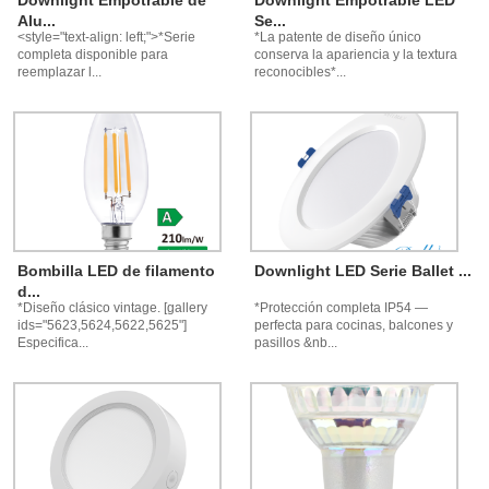
Downlight Empotrable de
Downlight Empotrable LED
Alu...
Se...
<style="text-align: left;">*Serie
*La patente de diseño único
completa disponible para
conserva la apariencia y la textura
reemplazar l...
reconocibles*...
Bombilla LED de filamento
Downlight LED Serie Ballet ...
d...
*Diseño clásico vintage. [gallery
*Protección completa IP54 —
ids="5623,5624,5622,5625"]
perfecta para cocinas, balcones y
Especifica...
pasillos &nb...