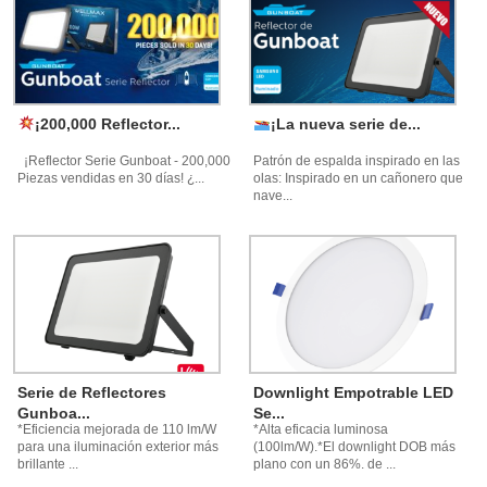
¡200,000 Reflector...
¡La nueva serie de...
¡Reflector Serie Gunboat - 200,000
Patrón de espalda inspirado en las
Piezas vendidas en 30 días! ¿...
olas: Inspirado en un cañonero que
nave...
Serie de Reflectores
Downlight Empotrable LED
Gunboa...
Se...
*Eficiencia mejorada de 110 lm/W
*Alta eficacia luminosa
para una iluminación exterior más
(100lm/W).*El downlight DOB más
brillante ...
plano con un 86%. de ...