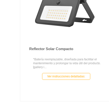
Reflector Solar Compacto
*Batería reemplazable, diseñada para facilitar el
mantenimiento y prolongar la vida útil del producto.
[gallery i...
Ver instrucciones detalladas: