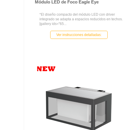
Módulo LED de Foco Eagle Eye
*El diseño compacto del módulo LED con driver
integrado se adapta a espacios reducidos en techos.
[gallery ids="65...
Ver instrucciones detalladas: