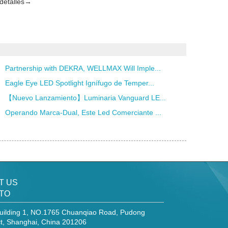
detalles→
Partnership with DEKRA, WELLMAX Will Imple...
Eagle Eye LED Spotlight Ignífugo de Temper...
【Nuevo Lanzamiento】Luminaria Vanguard LE...
Operando Marca-Dual, Este Led Comerciante ...
T US
TO
uilding 1, NO.1765 Chuanqiao Road, Pudong
ct, Shanghai, China 201206