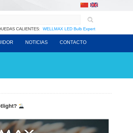
UEDAS CALIENTES:
WELLMAX
LED Bulb Expert
UIDOR
NOTICIAS
CONTACTO
otlight?