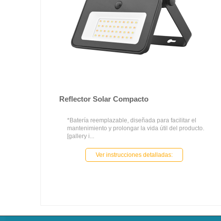
Reflector Solar Compacto
*Batería reemplazable, diseñada para facilitar el
mantenimiento y prolongar la vida útil del producto.
[gallery i...
Ver instrucciones detalladas: