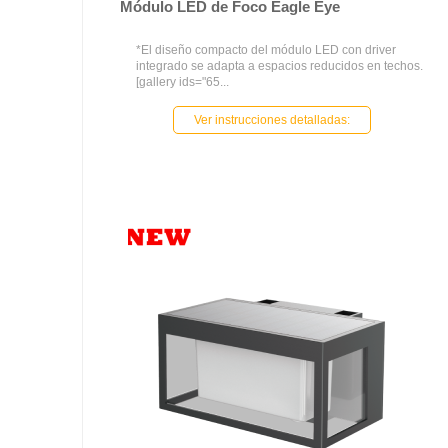
Módulo LED de Foco Eagle Eye
*El diseño compacto del módulo LED con driver
integrado se adapta a espacios reducidos en techos.
[gallery ids="65...
Ver instrucciones detalladas: