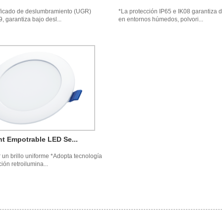
ificado de deslumbramiento (UGR)
*La protección IP65 e IK08 garantiza 
9, garantiza bajo desl...
en entornos húmedos, polvori...
t Empotrable LED Se...
 un brillo uniforme *Adopta tecnología
ión retroilumina...