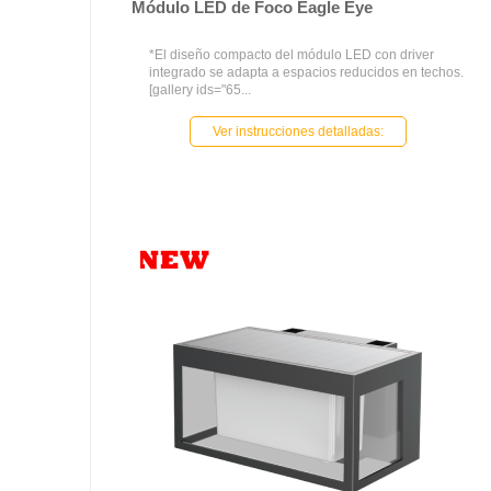
Módulo LED de Foco Eagle Eye
*El diseño compacto del módulo LED con driver
integrado se adapta a espacios reducidos en techos.
[gallery ids="65...
Ver instrucciones detalladas: