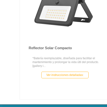
Reflector Solar Compacto
*Batería reemplazable, diseñada para facilitar el
mantenimiento y prolongar la vida útil del producto.
[gallery i...
Ver instrucciones detalladas: