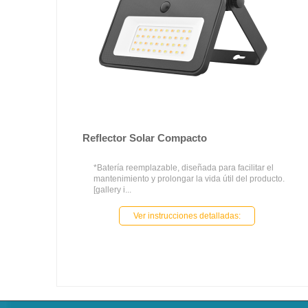
Reflector Solar Compacto
*Batería reemplazable, diseñada para facilitar el
mantenimiento y prolongar la vida útil del producto.
[gallery i...
Ver instrucciones detalladas: