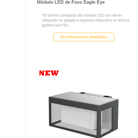
Módulo LED de Foco Eagle Eye
*El diseño compacto del módulo LED con driver
integrado se adapta a espacios reducidos en techos.
[gallery ids="65...
Ver instrucciones detalladas: