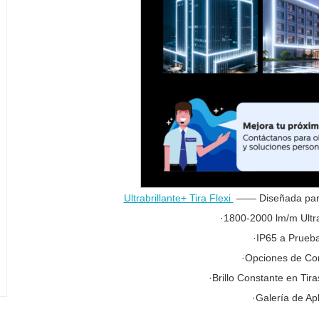
Ultrabrillante+ Tira Flexi
—— Diseñada para 
·1800-2000 lm/m Ultra
·IP65 a Prueb
·Opciones de Cor
·Brillo Constante en Tir
·Galería de Ap