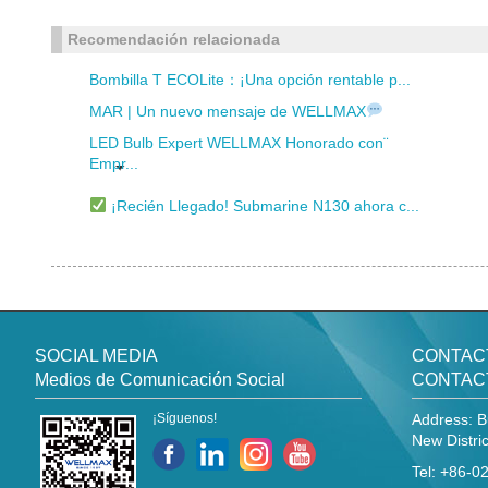
Recomendación relacionada
Bombilla T ECOLite：¡Una opción rentable p...
MAR | Un nuevo mensaje de WELLMAX
LED Bulb Expert WELLMAX Honorado con¨
Empr...
¡Recién Llegado! Submarine N130 ahora c...
SOCIAL MEDIA
CONTAC
Medios de Comunicación Social
CONTAC
¡Síguenos!
Address: B
New Distri
Tel: +86-