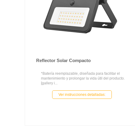
Reflector Solar Compacto
*Batería reemplazable, diseñada para facilitar el
mantenimiento y prolongar la vida útil del producto.
[gallery i...
Ver instrucciones detalladas: