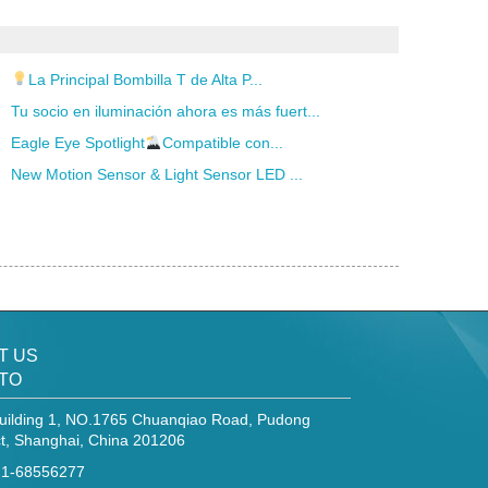
La Principal Bombilla T de Alta P...
Tu socio en iluminación ahora es más fuert...
Eagle Eye Spotlight
Compatible con...
New Motion Sensor & Light Sensor LED ...
T US
TO
uilding 1, NO.1765 Chuanqiao Road, Pudong
ct, Shanghai, China 201206
021-68556277