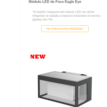
Módulo LED de Foco Eagle Eye
*El diseño compacto del módulo LED con driver
integrado se adapta a espacios reducidos en techos.
[gallery ids="65...
Ver instrucciones detalladas: