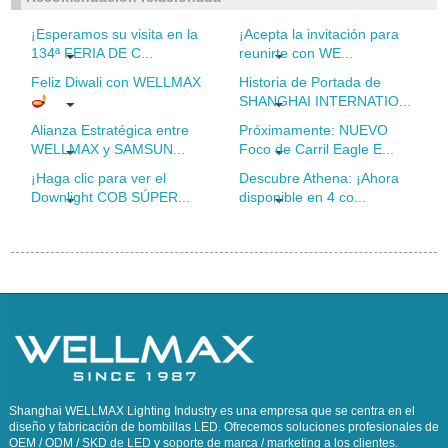
¡Esperamos su visita en la
¡Acepta la invitación para
134ª FERIA DE C...
reunirte con WE...
Feliz Diwali con WELLMAX
Historia de Portada de
SHANGHAI INTERNATIO...
Alianza Estratégica entre
Próximamente: NUEVO
WELLMAX y SAMSUN...
Foco de Carril Eagle E...
¡Haga clic para ver el
Descubre Athena: ¡Ahora
Downlight COB SÚPER...
disponible en 4 co...
Shanghai WELLMAX Lighting Industry es una empresa que se centra en el
diseño y fabricación de bombillas LED. Ofrecemos soluciones profesionales de
OEM / ODM / SKD de LED y soporte de marca / marketing a los clientes.