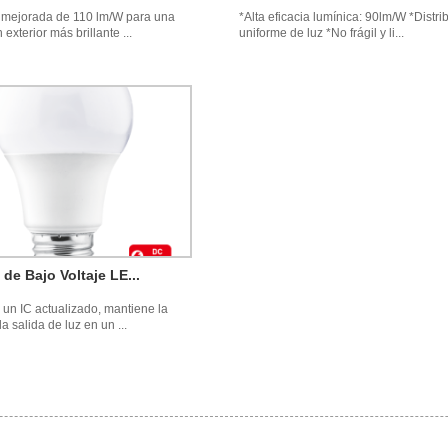
a mejorada de 110 lm/W para una
*Alta eficacia lumínica: 90lm/W *Distri
 exterior más brillante ...
uniforme de luz *No frágil y li...
 de Bajo Voltaje LE...
 un IC actualizado, mantiene la
la salida de luz en un ...