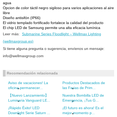
agua
Opcion de color táctil negro sigiloso para varios aplicaciones al aire
libre
Diseño antisifón (IP66)
El vidrio templado fortificado fortalece la calidad del producto
El chip LED de Samsung permite una alta eficacia lumínica
Leer más:
Submarine Series Floodlight – Wellmax Lighting
(wellmaxgroup.es)
Si tiene alguna pregunta o sugerencia, envíenos un mensaje:
info@wellmaxgroup.com
Recomendación relacionada
Aviso de vacaciones! La
Productos Destacados de
oficina permanecer...
las Ferias de Prim...
【Nuevo Lanzamiento】
Nuestra Bombilla LED de
Luminaria Vanguard LE...
Emergencia, ¡Tus G...
¡Rápido Éxito! LED
¡El futuro es ahora! Es el
Downlight Serie Saturn ...
mejor momento p...