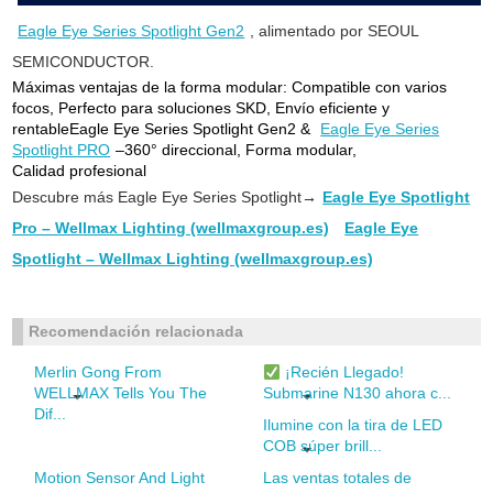
Eagle Eye Series Spotlight Gen2
, a
limentado por SEOUL
SEMICONDUCTOR.
Máximas ventajas de la forma modular:
Compatible con varios
focos,
Perfecto para soluciones SKD,
Envío eficiente y
rentable
Eagle Eye Series Spotlight Gen2 &
Eagle Eye Series
Spotlight PRO
–
360° direccional,
Forma modular,
Calidad profesional
Descubre más Eagle Eye Series Spotlight
→
Eagle Eye Spotlight
Pro – Wellmax Lighting (wellmaxgroup.es)
Eagle Eye
Spotlight – Wellmax Lighting (wellmaxgroup.es)
Recomendación relacionada
Merlin Gong From
¡Recién Llegado!
WELLMAX Tells You The
Submarine N130 ahora c...
Dif...
Ilumine con la tira de LED
COB súper brill...
Motion Sensor And Light
Las ventas totales de