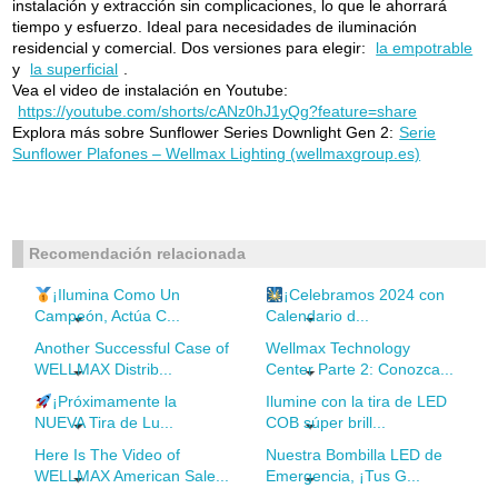
instalación y extracción sin complicaciones, lo que le ahorrará
tiempo y esfuerzo. Ideal para necesidades de iluminación
residencial y comercial.
Dos versiones para elegir:
la empotrable
y
la superficial
.
Vea el video de instalación en Youtube:
https://youtube.com/shorts/cANz0hJ1yQg?feature=share
Explora más sobre
Sunflower Series Downlight Gen 2:
Serie
Sunflower Plafones – Wellmax Lighting (wellmaxgroup.es)
Recomendación relacionada
¡Ilumina Como Un
¡Celebramos 2024 con
Campeón, Actúa C...
Calendario d...
Another Successful Case of
Wellmax Technology
WELLMAX Distrib...
Center Parte 2: Conozca...
¡Próximamente la
Ilumine con la tira de LED
NUEVA Tira de Lu...
COB súper brill...
Here Is The Video of
Nuestra Bombilla LED de
WELLMAX American Sale...
Emergencia, ¡Tus G...