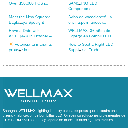
Over 450,000 PCS i...
SAMSUNG LED
Components t...
Meet the New Squared
Aviso de vacaciones! La
Eagle Eye Spotlight
oficina permanecer...
Have a Date with
WELLMAX: 36 años de
WELLMAX in October –...
Experto en Bombillas LED
Potencia tu mañana,
How to Spot a Right LED
protege la n...
Supplier at Trade ...
Shanghai WELLMAX Lighting Industry es una empresa que se centra en el
diseño y fabricación de bombillas LED. Ofrecemos soluciones profesionales de
OEM / ODM / SKD de LED y soporte de marca / marketing a los clientes.