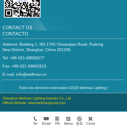
CONTACT US
CONTACTO
Address: Building 1, NO.1765 Chuanqiao Road, Pudong
New District, Shanghai, China 201206
Tel: +86-021-68556277
Fax: +86-021-58602813
E-mail:
info@wellmax.cn
Todos los derechos reservados ©2026 Wellmax Lighting |
Shanghai Wellmax Lighting Industry Co., Ltd.
Official Website: www.wellmaxgroup.com
Tel
Email
FB
Menu
语言
Close