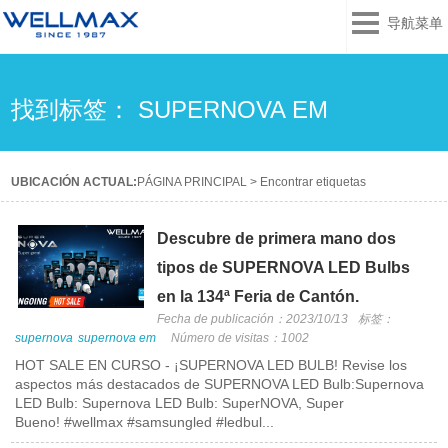
导航菜单
找到标签： SUPERNOVA EM
UBICACIÓN ACTUAL:
PÁGINA PRINCIPAL
>
Encontrar etiquetas
Descubre de primera mano dos
tipos de SUPERNOVA LED Bulbs
en la 134ª Feria de Cantón.
Fecha de publicación：2023/10/13
标签：
supernova
supernova em
Número de visitas：1002
HOT SALE EN CURSO - ¡SUPERNOVA LED BULB! Revise los
aspectos más destacados de SUPERNOVA LED Bulb:Supernova
LED Bulb: Supernova LED Bulb: SuperNOVA, Super
Bueno! #wellmax #samsungled #ledbul...