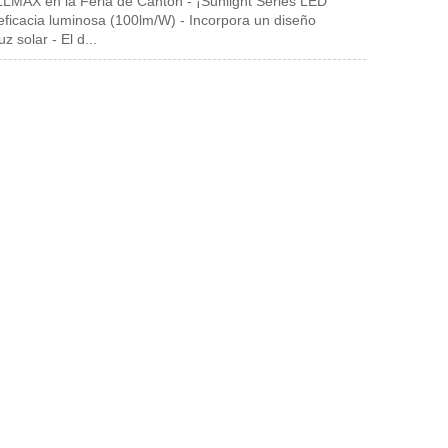
MAX en la Feria de Cantón - ¡Sunlight Series LED
 eficacia luminosa (100lm/W) - Incorpora un diseño
z solar - El d...