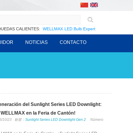
UEDAS CALIENTES:
WELLMAX
LED Bulb Expert
UIDOR
NOTICIAS
CONTACTO
neración del Sunlight Series LED Downlight:
 WELLMAX en la Feria de Cantón!
3/10/23
标签：
Sunlight Series LED Downlight Gen 2
Número