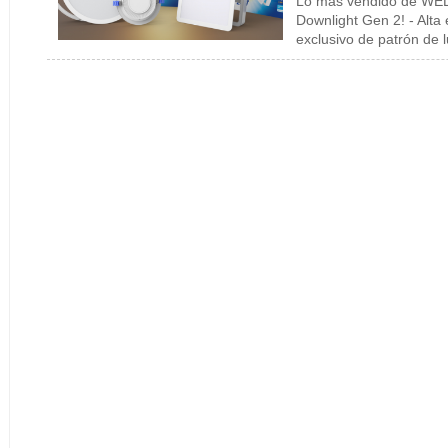
Lo más vendido de WELL
Downlight Gen 2! - Alta
exclusivo de patrón de lu