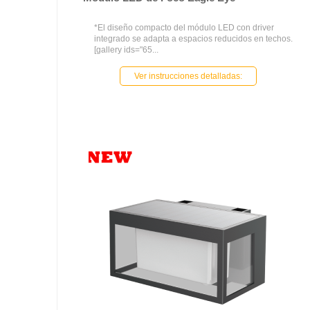
*El diseño compacto del módulo LED con driver
integrado se adapta a espacios reducidos en techos.
[gallery ids="65...
Ver instrucciones detalladas: