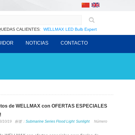
UEDAS CALIENTES:
WELLMAX
LED Bulb Expert
UIDOR
NOTICIAS
CONTACTO
ductos de WELLMAX con OFERTAS ESPECIALES
!
3/10/19
标签：
Submarine Series Flood Light
Sunlight
Número