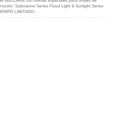
 de WELLMAX con ofertas especiales para finales de
moción: Submarine Series Flood Light & Sunlight Series
IEMPO LIMITADO-...