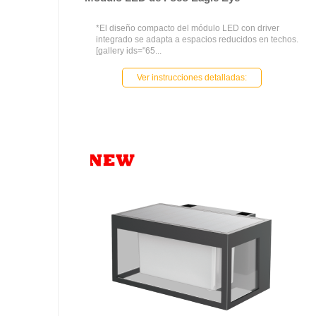
*El diseño compacto del módulo LED con driver
integrado se adapta a espacios reducidos en techos.
[gallery ids="65...
Ver instrucciones detalladas: