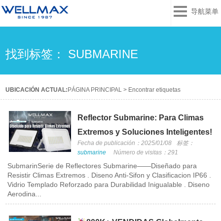
导航菜单
找到标签： SUBMARINE
UBICACIÓN ACTUAL:
PÁGINA PRINCIPAL
>
Encontrar etiquetas
Reflector Submarine: Para Climas
Extremos y Soluciones Inteligentes!
Fecha de publicación：2025/01/08
标签：
submarine
Número de visitas：291
SubmarinSerie de Reflectores Submarine——Diseñado para
Resistir Climas Extremos . Diseno Anti-Sifon y Clasificacion IP66 .
Vidrio Templado Reforzado para Durabilidad Inigualable . Diseno
Aerodina...