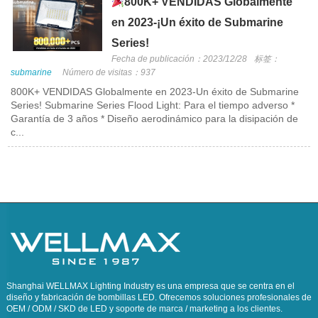
800K+ VENDIDAS Globalmente
en 2023-¡Un éxito de Submarine
Series!
Fecha de publicación：2023/12/28
标签：
submarine
Número de visitas：937
800K+ VENDIDAS Globalmente en 2023-Un éxito de Submarine
Series! Submarine Series Flood Light: Para el tiempo adverso *
Garantía de 3 años * Diseño aerodinámico para la disipación de
c...
Shanghai WELLMAX Lighting Industry es una empresa que se centra en el
diseño y fabricación de bombillas LED. Ofrecemos soluciones profesionales de
OEM / ODM / SKD de LED y soporte de marca / marketing a los clientes.