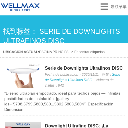
导航菜单
找到标签： SERIE DE DOWNLIGHTS
ULTRAFINOS DISC
UBICACIÓN ACTUAL:
PÁGINA PRINCIPAL
>
Encontrar etiquetas
Serie de Downlights Ultrafinos DISC
Fecha de publicación：2025/11/11
标签：
Serie
de Downlights Ultrafinos DISC
Número de
visitas：842
*Diseño ultraplan empotrado, ideal para techos bajos — infinitas
posibilidades de instalación. [gallery
ids="5798,5799,5800,5801,5802,5803,5804"] Especificación:
Dimensión:
Downlight Ultrafino DISC: ¡La