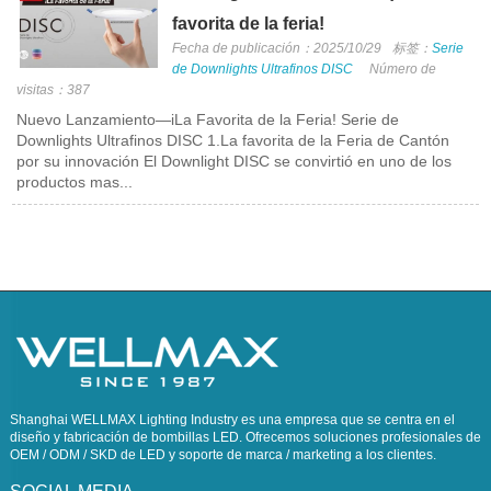
favorita de la feria!
Fecha de publicación：2025/10/29
标签：
Serie
de Downlights Ultrafinos DISC
Número de
visitas：387
Nuevo Lanzamiento—iLa Favorita de la Feria! Serie de
Downlights Ultrafinos DISC 1.La favorita de la Feria de Cantón
por su innovación El Downlight DISC se convirtió en uno de los
productos mas...
Shanghai WELLMAX Lighting Industry es una empresa que se centra en el
diseño y fabricación de bombillas LED. Ofrecemos soluciones profesionales de
OEM / ODM / SKD de LED y soporte de marca / marketing a los clientes.