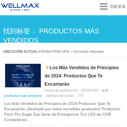
导航菜单
找到标签： PRODUCTOS MÁS
VENDIDOS
UBICACIÓN ACTUAL:
PÁGINA PRINCIPAL
>
Encontrar etiquetas
Los Más Vendidos de Principios
de 2024: Productos Que Te
Encantarán
Fecha de publicación：2024/07/03
标签：
productos más vendidos
Número de visitas：775
Los Más Vendidos de Principios de 2024 Productos Que Te
Encantarán ¡Deslízate por estos increíbles productos! Productos:
Foco Pro Eagle Eye Serie de Emergencia Tira LED de COB
Contáctenos ...