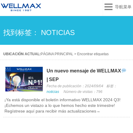
导航菜单
找到标签： NOTICIAS
UBICACIÓN ACTUAL:
PÁGINA PRINCIPAL
>
Encontrar etiquetas
Un nuevo mensaje de WELLMAX
| SEP
Fecha de publicación：2024/09/04
标签：
noticias
Número de visitas：796
¡Ya está disponible el boletín informativo WELLMAX 2024 Q3!
¡Echemos un vistazo a lo que hemos hecho este trimestre!
Regístrese aquí para recibir más actualizaciones→