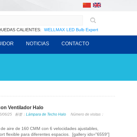
UEDAS CALIENTES:
WELLMAX
LED Bulb Expert
UIDOR
NOTICIAS
CONTACTO
on Ventilador Halo
6/06/25
标签：
Lámpara de Techo Halo
Número de visitas：
o de aire de 160 CMM con 6 velocidades ajustables,
t flexible para diferentes espacios. [gallery ids="6559"]