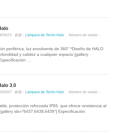
Halo
4/09/23
标签：
Lámpara de Techo Halo
Número de visitas：
ión periférica, luz envolvente de 360° *Diseño de HALO
fundidad y calidez a cualquier espacio [gallery
pecificación: ...
alo 3.0
6/05/07
标签：
Lámpara de Techo Halo
Número de visitas：
le, protección reforzada IP65, que ofrece resistencia al
[gallery ids="6437,6438,6439"] Especificación: