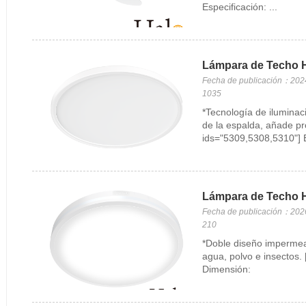
Especificación: ...
Lámpara de Techo 
Fecha de publicación：202
1035
*Tecnología de iluminac
de la espalda, añade pro
ids="5309,5308,5310"] Es
Lámpara de Techo H
Fecha de publicación：202
210
*Doble diseño impermeab
agua, polvo e insectos. 
Dimensión: