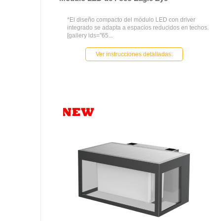
*El diseño compacto del módulo LED con driver
integrado se adapta a espacios reducidos en techos.
[gallery ids="65...
Ver instrucciones detalladas: