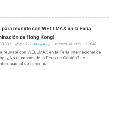
ón para reunirte con WELLMAX en la Feria
uminación de Hong Kong!
3/10/16
标签：
feria
hongkong
Número de visitas：1040
ara reunirte con WELLMAX en la Feria Internacional de
ng! ¿No te cansas de la Feria de Cantón? Le
nternacional de Iluminac...