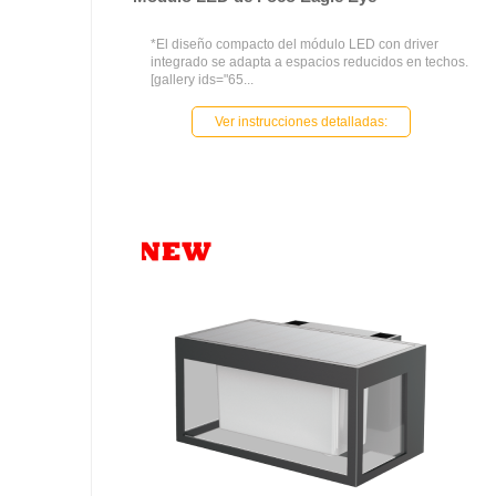
*El diseño compacto del módulo LED con driver
integrado se adapta a espacios reducidos en techos.
[gallery ids="65...
Ver instrucciones detalladas: