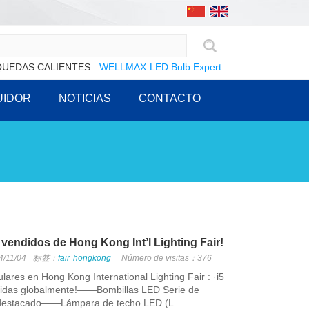
UEDAS CALIENTES:
WELLMAX
LED Bulb Expert
UIDOR
NOTICIAS
CONTACTO
 vendidos de Hong Kong Int’l Lighting Fair!
4/11/04
标签：
fair
hongkong
Número de visitas：376
ares en Hong Kong International Lighting Fair : ·i5
didas globalmente!——Bombillas LED Serie de
destacado——Lámpara de techo LED (L...