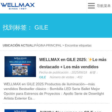
导航菜单
找到标签： GILE
UBICACIÓN ACTUAL:
PÁGINA PRINCIPAL
>
Encontrar etiquetas
WELLMAX en GILE 2025:
Lo más
destacado + Los más vendidos
Fecha de publicación：2025/06/18
标签：
GILE
Número de visitas：402
WELLMAX en GILE 2025 Productos de iluminación—más
vendidos Bestseller clásico：Bombilla LED Serie Ballet Mejor
Opción para Estrenos de Proyectos：Apollo Serie de Downlight
Artista Exterior Es...