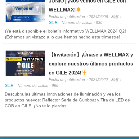
JUNIO | ¡Nos vemos en GILE con
WELLMAX!
Fecha de publicación：2024/06/06
标签：
GILE
Número de visitas：830
¡Ya está disponible el boletín informativo WELLMAX 2024 Q2!
¡Echemos un vistazo a lo que hemos hecho este trimestre!
【Invitación】¡Únase a WELLMAX y
explore nuestros últimos productos
en GILE 2024!
Fecha de publicación：2024/05/22
标签：
GILE
Número de visitas：996
Descubra las últimas innovaciones de iluminación y vea los
productos nuevos: Reflector Serie de Gunboat y Tira de LED de
COB en GILE. ¡No te lo pierdas!