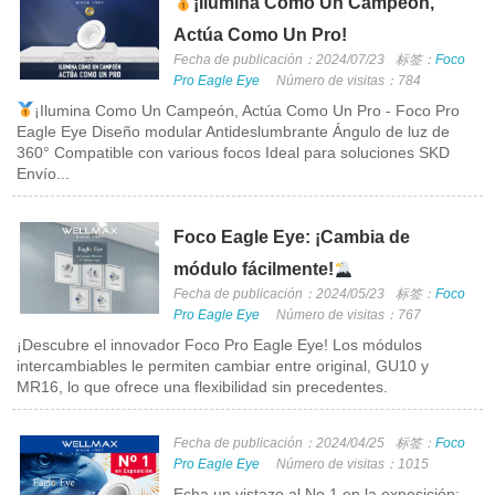
¡Ilumina Como Un Campeón,
Actúa Como Un Pro!
Fecha de publicación：2024/07/23
标签：
Foco
Pro Eagle Eye
Número de visitas：784
¡Ilumina Como Un Campeón, Actúa Como Un Pro - Foco Pro
Eagle Eye Diseño modular Antideslumbrante Ángulo de luz de
360° Compatible con various focos Ideal para soluciones SKD
Envío...
Foco Eagle Eye: ¡Cambia de
módulo fácilmente!
Fecha de publicación：2024/05/23
标签：
Foco
Pro Eagle Eye
Número de visitas：767
¡Descubre el innovador Foco Pro Eagle Eye! Los módulos
intercambiables le permiten cambiar entre original, GU10 y
MR16, lo que ofrece una flexibilidad sin precedentes.
Fecha de publicación：2024/04/25
标签：
Foco
Pro Eagle Eye
Número de visitas：1015
Echa un vistazo al No.1 en la exposición: