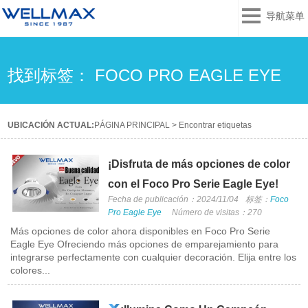
导航菜单
找到标签： FOCO PRO EAGLE EYE
UBICACIÓN ACTUAL:
PÁGINA PRINCIPAL
>
Encontrar etiquetas
¡Disfruta de más opciones de color
con el Foco Pro Serie Eagle Eye!
Fecha de publicación：2024/11/04
标签：
Foco
Pro Eagle Eye
Número de visitas：270
Más opciones de color ahora disponibles en Foco Pro Serie
Eagle Eye Ofreciendo más opciones de emparejamiento para
integrarse perfectamente con cualquier decoración. Elija entre los
colores...