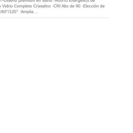
—Diseño premium en vidrio ·Ahorro Energético de
 Vidrio Completo Cristalino ·CRI Alto de 90 ·Elección de
/60°/120° ·Amplia ...