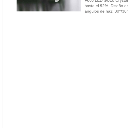
Foco LED GU10 Crystal
hasta el 92% ·Diseño en
ángulos de haz: 30°/38°