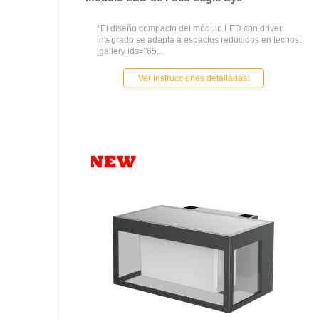
*El diseño compacto del módulo LED con driver
integrado se adapta a espacios reducidos en techos.
[gallery ids="65...
Ver instrucciones detalladas: