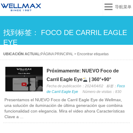
导航菜单
找到标签： FOCO DE CARRIL EAGLE
EYE
UBICACIÓN ACTUAL:
PÁGINA PRINCIPAL
>
Encontrar etiquetas
Próximamente: NUEVO Foco de
Carril Eagle Eye
| 360°+90°
Fecha de publicación：2024/04/02
标签：
Foco
de Carril Eagle Eye
Número de visitas：830
Presentamos el NUEVO Foco de Carril Eagle Eye de Wellmax,
una solución de iluminación de última generación que combina
funcionalidad con elegancia. Mira el video ahora Características
Clave a ...