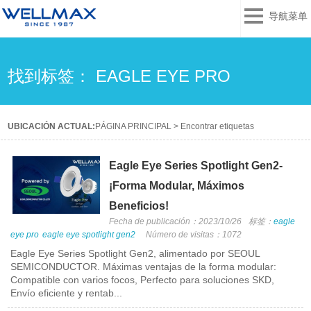
导航菜单
找到标签： EAGLE EYE PRO
UBICACIÓN ACTUAL:
PÁGINA PRINCIPAL
>
Encontrar etiquetas
Eagle Eye Series Spotlight Gen2-
¡Forma Modular, Máximos
Beneficios!
Fecha de publicación：2023/10/26
标签：
eagle
eye pro
eagle eye spotlight gen2
Número de visitas：1072
Eagle Eye Series Spotlight Gen2, alimentado por SEOUL
SEMICONDUCTOR. Máximas ventajas de la forma modular:
Compatible con varios focos, Perfecto para soluciones SKD,
Envío eficiente y rentab...